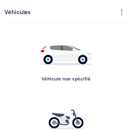
more_vert
Véhicules
Véhicule non spécifié