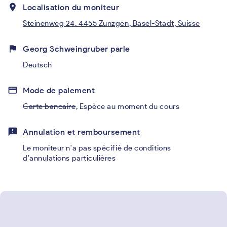
place
Localisation du moniteur
Steinenweg 24. 4455 Zunzgen, Basel-Stadt, Suisse
flag
Georg Schweingruber parle
Deutsch
credit_card
Mode de paiement
Carte bancaire
,
Espèce au moment du cours
feedback
Annulation et remboursement
Le moniteur n'a pas spécifié de conditions
d'annulations particulières