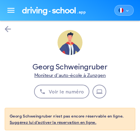
driving
school
menu
keyboard_arrow_down
.app
arrow_back
Georg Schweingruber
Moniteur d'auto-école à Zunzgen
phone
laptop
Voir le numéro
Georg Schweingruber n'est pas encore réservable en ligne.
Suggérez lui d'activer la réservation en ligne.