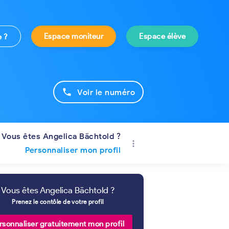
Espace moniteur
Espace élève
e ?
phone
Voir le numéro
Vous êtes Angelica Bächtold ?
more_vert
Personnaliser mon profil
Vous êtes Angelica Bächtold ?
Prenez le contôle de votre profil
rsonnaliser gratuitement mon profil