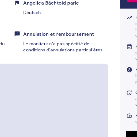
flag
Angelica Bächtold parle
,
Deutsch
trending_up
feedback
Annulation et remboursement
du
Le moniteur n'a pas spécifié de
event_available
conditions d'annulations particulières
paid
more_time
speed