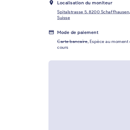
place
Localisation du moniteur
Spitalstrasse 5. 8200 Schaffhausen
Suisse
credit_card
Mode de paiement
Carte bancaire
,
Espèce au moment 
cours