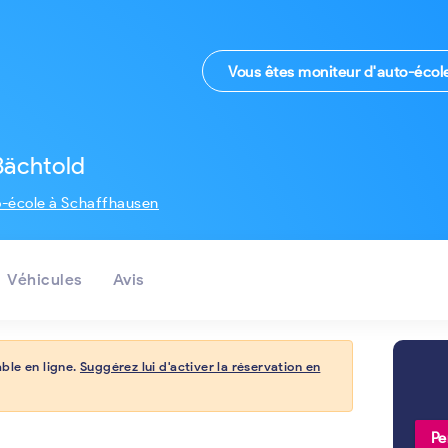
Vous êtes moniteur d'auto-écol
Bächtold
o-école à Schaffhausen
Véhicules
Avis
ble en ligne.
Suggérez lui d'activer la réservation en
Pe