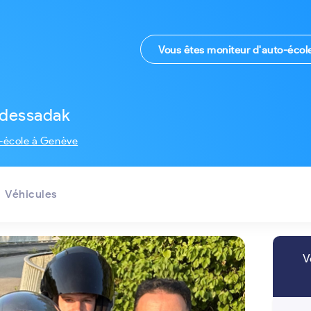
Vous êtes moniteur d'auto-écol
dessadak
o-école à Genève
Véhicules
V