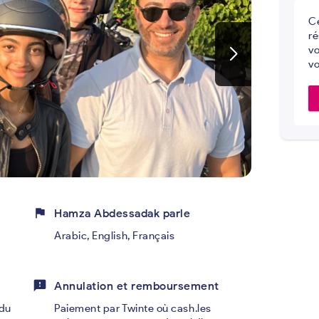
Ce
ré
vo
vo
flag
Hamza Abdessadak parle
Arabic, English, Français
feedback
Annulation et remboursement
du
Paiement par Twinte où cash.les