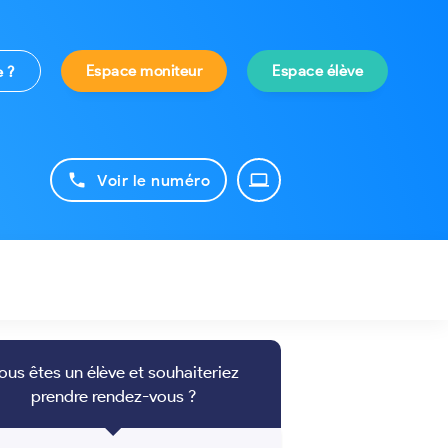
Espace moniteur
Espace élève
e ?
phone
laptop
Voir le numéro
ous êtes un élève et souhaiteriez
prendre rendez-vous ?