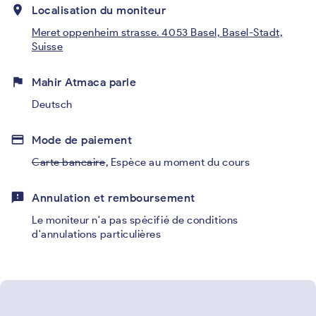
place
Localisation du moniteur
Meret oppenheim strasse. 4053 Basel, Basel-Stadt,
Suisse
flag
Mahir Atmaca parle
Deutsch
credit_card
Mode de paiement
Carte bancaire
,
Espèce au moment du cours
feedback
Annulation et remboursement
Le moniteur n'a pas spécifié de conditions
d'annulations particulières