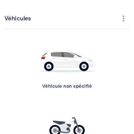
more_vert
Véhicules
Véhicule non spécifié