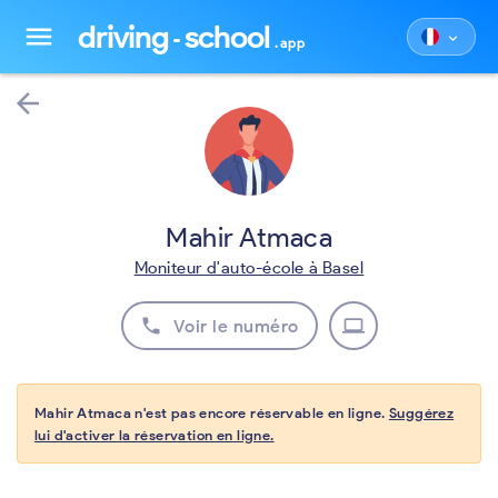
driving
school
menu
keyboard_arrow_down
.app
arrow_back
Mahir Atmaca
Moniteur d'auto-école à Basel
phone
laptop
Voir le numéro
Mahir Atmaca n'est pas encore réservable en ligne.
Suggérez
lui d'activer la réservation en ligne.