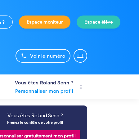
Espace moniteur
Espace élève
e ?
phone
laptop
Voir le numéro
Vous êtes Roland Senn ?
more_vert
Personnaliser mon profil
Vous êtes Roland Senn ?
Prenez le contôle de votre profil
rsonnaliser gratuitement mon profil