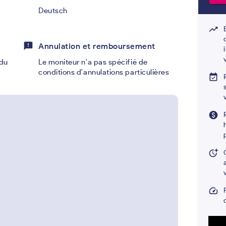
Deutsch
trending_up
feedback
Annulation et remboursement
du
Le moniteur n'a pas spécifié de
conditions d'annulations particulières
event_available
paid
more_time
speed