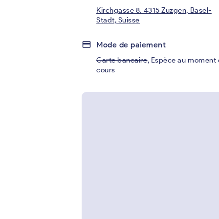
Kirchgasse 8. 4315 Zuzgen, Basel-
Stadt, Suisse
credit_card
Mode de paiement
Carte bancaire
,
Espèce au moment 
cours