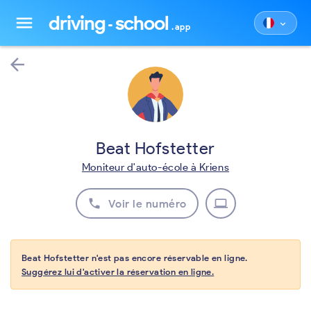
driving
school
menu
keyboard_arrow_down
.app
arrow_back
Beat Hofstetter
Moniteur d'auto-école à Kriens
phone
laptop
Voir le numéro
Beat Hofstetter n'est pas encore réservable en ligne.
Suggérez lui d'activer la réservation en ligne.