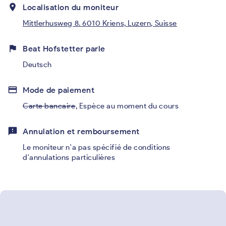
place
Localisation du moniteur
Mittlerhusweg 8. 6010 Kriens, Luzern, Suisse
flag
Beat Hofstetter parle
Deutsch
credit_card
Mode de paiement
Carte bancaire
,
Espèce au moment du cours
feedback
Annulation et remboursement
Le moniteur n'a pas spécifié de conditions
d'annulations particulières