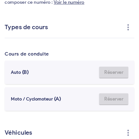
composer ce numéro :
Voir le numéro
more_vert
Types de cours
Cours de conduite
(B)
Réserver
Auto
(A)
Réserver
Moto / Cyclomoteur
more_vert
Véhicules