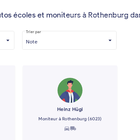
utos écoles et moniteurs à Rothenburg da
Vous êtes moniteur d'auto-écol
Trier par
Note
Heinz Hügi
Moniteur à Rothenburg (6023)
directions_car
local_shipping