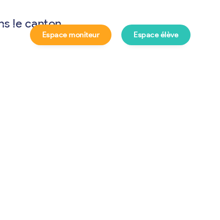
ns le canton
Espace moniteur
Espace élève
e ?