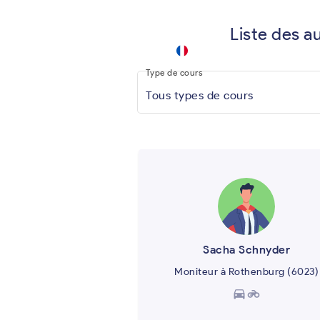
Liste des a
auto
ecole
keyboard_arrow_down
.app
Type de cours
Tous types de cours
Sacha Schnyder
Moniteur à Rothenburg (6023)
directions_car
motorcycle