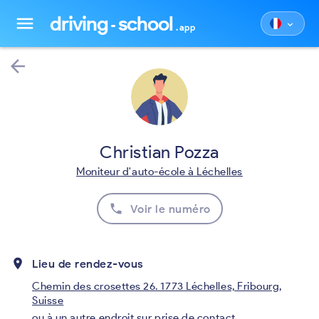
driving
school
menu
keyboard_arrow_down
.app
arrow_back
Christian Pozza
Moniteur d'auto-école à Léchelles
phone
Voir le numéro
place
Lieu de rendez-vous
Chemin des crosettes 26. 1773 Léchelles, Fribourg,
Suisse
ou à un autre endroit sur prise de contact