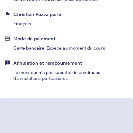
flag
Christian Pozza parle
Français
credit_card
Mode de paiement
Carte bancaire
,
Espèce au moment du cours
feedback
Annulation et remboursement
Le moniteur n'a pas spécifié de conditions
d'annulations particulières