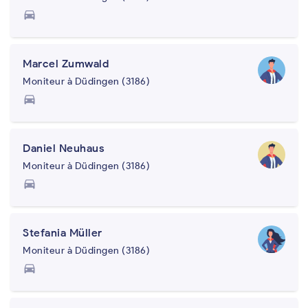
directions_car
Marcel Zumwald
Moniteur à Düdingen (3186)
directions_car
Daniel Neuhaus
Moniteur à Düdingen (3186)
directions_car
Stefania Müller
Moniteur à Düdingen (3186)
directions_car