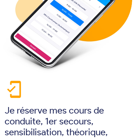
mobile_friendly
Je réserve mes cours de
conduite, 1er secours,
sensibilisation, théorique,