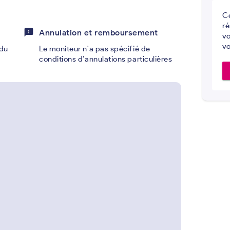
Ce
ré
feedback
Annulation et remboursement
vo
vo
du
Le moniteur n'a pas spécifié de
conditions d'annulations particulières