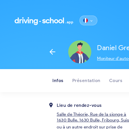
driving
school
keyboard_arrow_down
.app
Daniel G
arrow_back
Moniteur d'auto
Infos
Présentation
Cours
place
Lieu de rendez-vous
Salle de Théorie, Rue de la sionge à
1630 Bulle. 1630 Bulle, Fribourg, Sui
ou à un autre endroit sur prise de