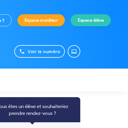
Espace moniteur
Espace élève
e ?
phone
laptop
Voir le numéro
ous êtes un élève et souhaiteriez
prendre rendez-vous ?