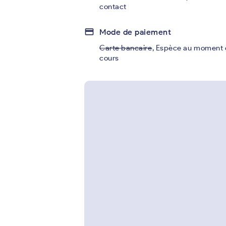
contact
credit_card
Mode de paiement
Carte bancaire
,
Espèce au moment 
cours