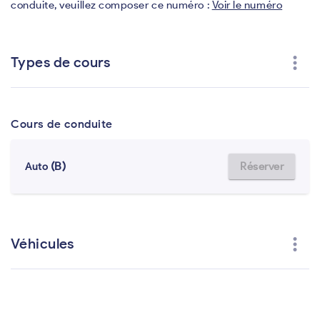
conduite, veuillez composer ce numéro :
Voir le numéro
more_vert
Types de cours
Cours de conduite
(B)
Réserver
Auto
more_vert
Véhicules