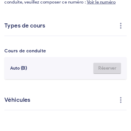
conduite, veuillez composer ce numéro :
Voir le numéro
more_vert
Types de cours
Cours de conduite
(B)
Réserver
Auto
more_vert
Véhicules