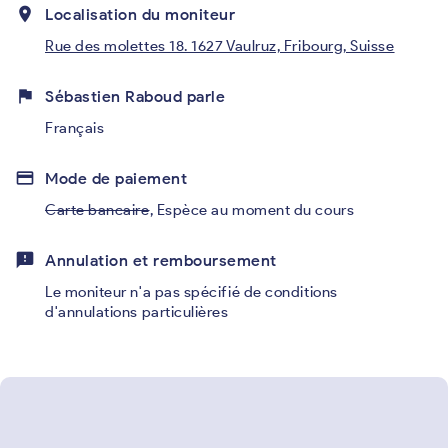
place
Localisation du moniteur
Rue des molettes 18. 1627 Vaulruz, Fribourg, Suisse
flag
Sébastien Raboud parle
Français
credit_card
Mode de paiement
Carte bancaire
,
Espèce au moment du cours
feedback
Annulation et remboursement
Le moniteur n'a pas spécifié de conditions
d'annulations particulières