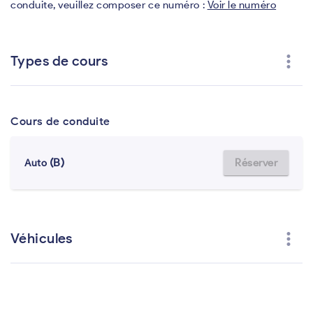
conduite, veuillez composer ce numéro :
Voir le numéro
more_vert
Types de cours
Cours de conduite
(B)
Réserver
Auto
more_vert
Véhicules