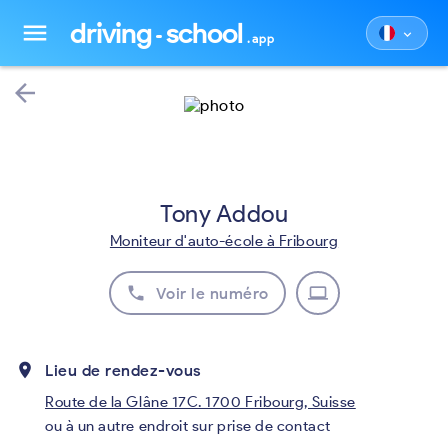
driving
school
menu
keyboard_arrow_down
.app
arrow_back
Tony Addou
Moniteur d'auto-école à Fribourg
phone
laptop
Voir le numéro
place
Lieu de rendez-vous
Route de la Glâne 17C. 1700 Fribourg, Suisse
ou à un autre endroit sur prise de contact