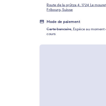
Route de la grütza 4. 1724 Le mouret
Fribourg, Suisse
credit_card
Mode de paiement
Carte bancaire
,
Espèce au moment 
cours