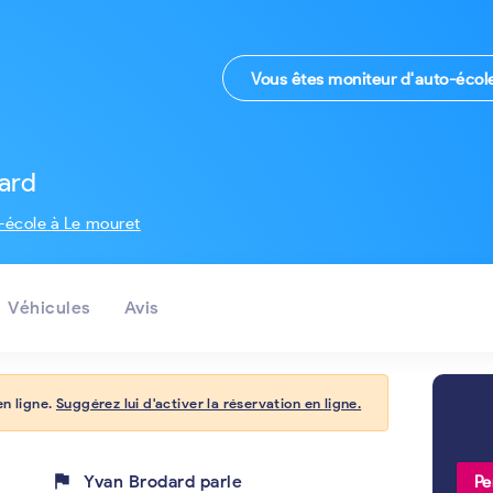
Vous êtes moniteur d'auto-écol
ard
-école à Le mouret
Véhicules
Avis
en ligne.
Suggérez lui d'activer la réservation en ligne.
flag
Yvan Brodard parle
Pe