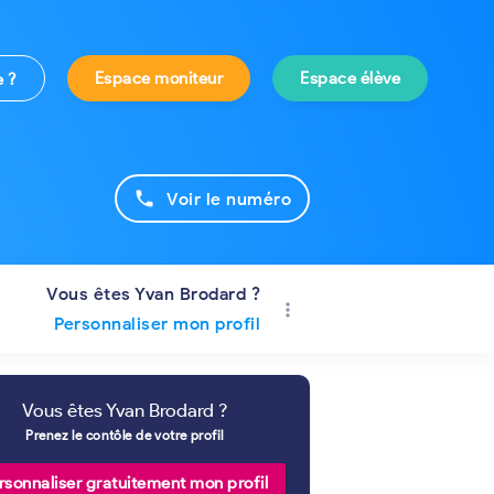
Espace moniteur
Espace élève
e ?
phone
Voir le numéro
Vous êtes Yvan Brodard ?
more_vert
Personnaliser mon profil
Vous êtes Yvan Brodard ?
Prenez le contôle de votre profil
rsonnaliser gratuitement mon profil