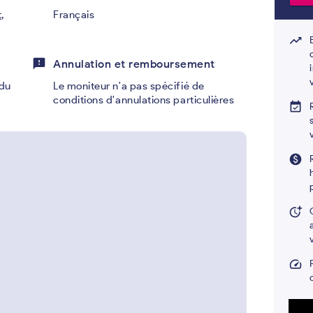
,
Français
trending_up
feedback
Annulation et remboursement
du
Le moniteur n'a pas spécifié de
conditions d'annulations particulières
event_available
paid
more_time
speed