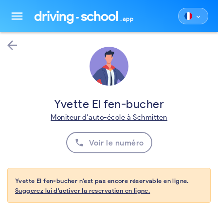
driving
school
menu
keyboard_arrow_down
.app
arrow_back
Yvette El fen-bucher
Moniteur d'auto-école à Schmitten
phone
Voir le numéro
Yvette El fen-bucher n'est pas encore réservable en ligne.
Suggérez lui d'activer la réservation en ligne.