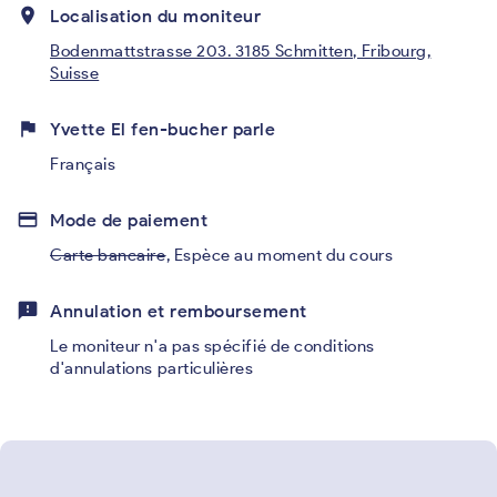
place
Localisation du moniteur
Bodenmattstrasse 203. 3185 Schmitten, Fribourg,
Suisse
flag
Yvette El fen-bucher parle
Français
credit_card
Mode de paiement
Carte bancaire
,
Espèce au moment du cours
feedback
Annulation et remboursement
Le moniteur n'a pas spécifié de conditions
d'annulations particulières