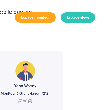
ns le canton
Espace moniteur
Espace élève
e ?
Yann Waeny
Moniteur à Grand-lancy (1212)
directions_car
campaign
directions_car