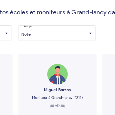
utos écoles et moniteurs à Grand-lancy da
Vous êtes moniteur d'auto-écol
Trier par
Note
Miguel Barros
Moniteur à Grand-lancy (1212)
directions_car
campaign
directions_car