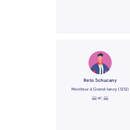
Reto Schucany
Moniteur à Grand-lancy (1212)
directions_car
campaign
directions_car