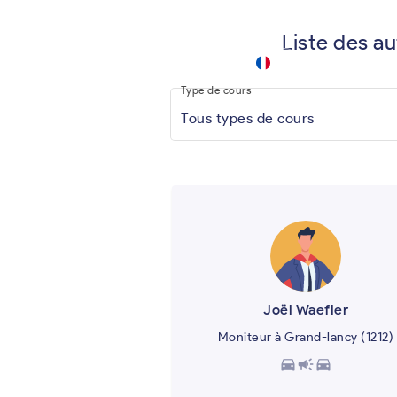
Liste des a
driving
school
keyboard_arrow_down
.app
Type de cours
Tous types de cours
Joël Waefler
Moniteur à Grand-lancy (1212)
directions_car
campaign
directions_car