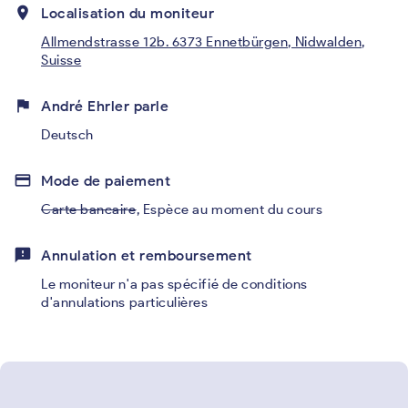
place
Localisation du moniteur
Allmendstrasse 12b. 6373 Ennetbürgen, Nidwalden,
Suisse
flag
André Ehrler parle
Deutsch
credit_card
Mode de paiement
Carte bancaire
,
Espèce au moment du cours
feedback
Annulation et remboursement
Le moniteur n'a pas spécifié de conditions
d'annulations particulières