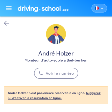
driving
school
menu
keyboard_arrow_down
.app
arrow_back
André Holzer
Moniteur d'auto-école à Biel-benken
phone
Voir le numéro
André Holzer n'est pas encore réservable en ligne.
Suggérez
lui d'activer la réservation en ligne.