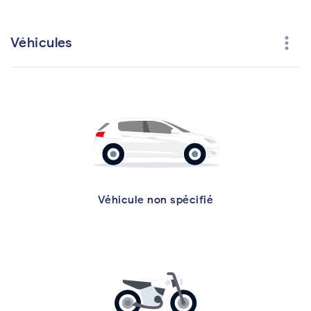
more_vert
Véhicules
Véhicule non spécifié