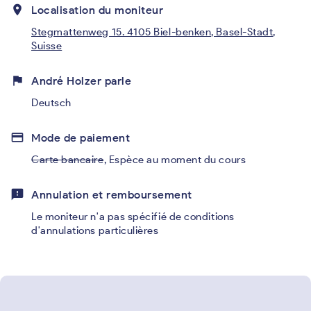
place
Localisation du moniteur
Stegmattenweg 15. 4105 Biel-benken, Basel-Stadt,
Suisse
flag
André Holzer parle
Deutsch
credit_card
Mode de paiement
Carte bancaire
,
Espèce au moment du cours
feedback
Annulation et remboursement
Le moniteur n'a pas spécifié de conditions
d'annulations particulières