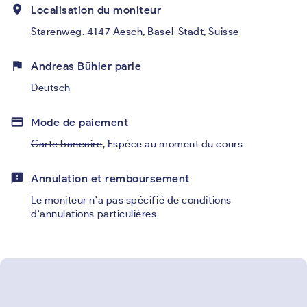
place
Localisation du moniteur
Starenweg. 4147 Aesch, Basel-Stadt, Suisse
flag
Andreas Bühler parle
Deutsch
credit_card
Mode de paiement
Carte bancaire
,
Espèce au moment du cours
feedback
Annulation et remboursement
Le moniteur n'a pas spécifié de conditions
d'annulations particulières