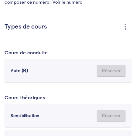
composer ce numéro :
Voir le numéro
more_vert
Types de cours
Cours de conduite
(B)
Réserver
Auto
Cours théoriques
Réserver
Sensibilisation