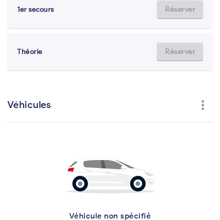
Réserver
1er secours
Réserver
Théorie
more_vert
Véhicules
Véhicule non spécifié