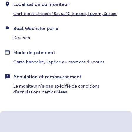
place
Localisation du moniteur
Carl-beck-strasse 18a. 6210 Sursee, Luzern, Suisse
flag
Beat Wechsler parle
Deutsch
credit_card
Mode de paiement
Carte bancaire
,
Espèce au moment du cours
feedback
Annulation et remboursement
Le moniteur n'a pas spécifié de conditions
d'annulations particulières