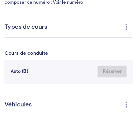
composer ce numéro :
Voir le numéro
more_vert
Types de cours
Cours de conduite
(B)
Réserver
Auto
more_vert
Véhicules