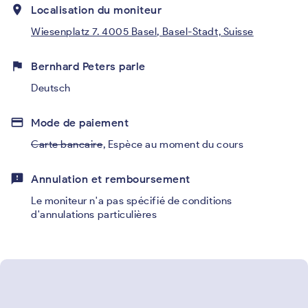
place
Localisation du moniteur
Wiesenplatz 7. 4005 Basel, Basel-Stadt, Suisse
flag
Bernhard Peters parle
Deutsch
credit_card
Mode de paiement
Carte bancaire
,
Espèce au moment du cours
feedback
Annulation et remboursement
Le moniteur n'a pas spécifié de conditions
d'annulations particulières