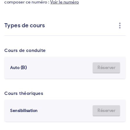
composer ce numéro :
Voir le numéro
more_vert
Types de cours
Cours de conduite
(B)
Réserver
Auto
Cours théoriques
Réserver
Sensibilisation