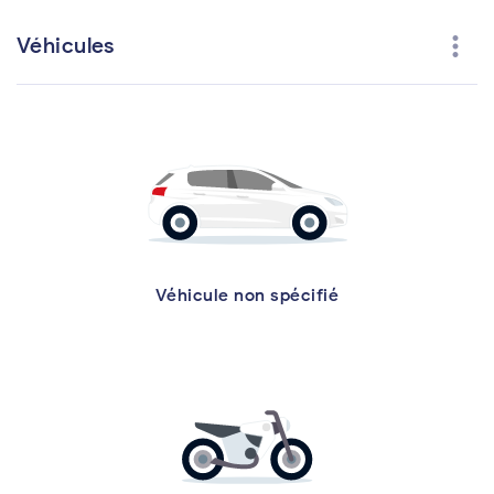
more_vert
Véhicules
Véhicule non spécifié