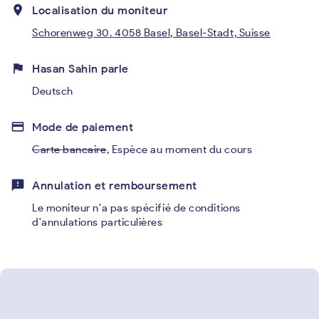
place
Localisation du moniteur
Schorenweg 30. 4058 Basel, Basel-Stadt, Suisse
flag
Hasan Sahin parle
Deutsch
credit_card
Mode de paiement
Carte bancaire
,
Espèce au moment du cours
feedback
Annulation et remboursement
Le moniteur n'a pas spécifié de conditions
d'annulations particulières