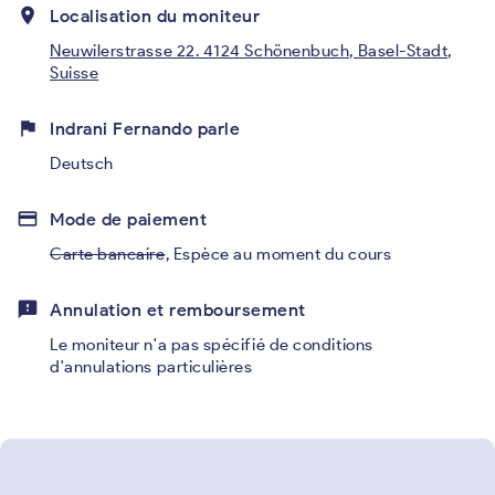
place
Localisation du moniteur
Neuwilerstrasse 22. 4124 Schönenbuch, Basel-Stadt,
Suisse
flag
Indrani Fernando parle
Deutsch
credit_card
Mode de paiement
Carte bancaire
,
Espèce au moment du cours
feedback
Annulation et remboursement
Le moniteur n'a pas spécifié de conditions
d'annulations particulières