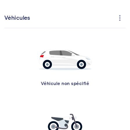
more_vert
Véhicules
Véhicule non spécifié