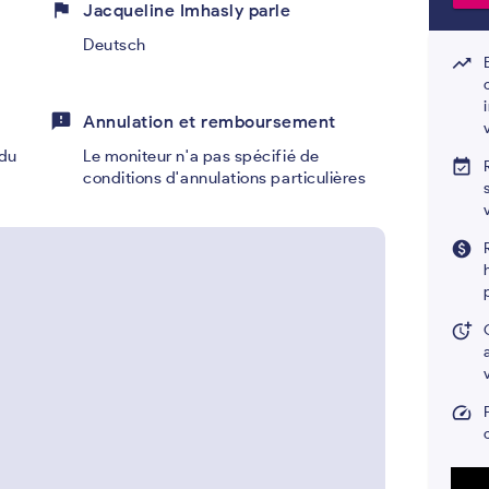
flag
Jacqueline Imhasly parle
Deutsch
trending_up
feedback
Annulation et remboursement
du
Le moniteur n'a pas spécifié de
event_available
conditions d'annulations particulières
paid
more_time
speed