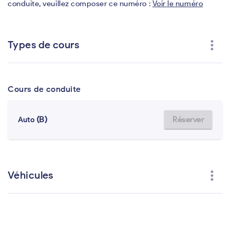
conduite, veuillez composer ce numéro :
Voir le numéro
more_vert
Types de cours
Cours de conduite
(B)
Réserver
Auto
more_vert
Véhicules