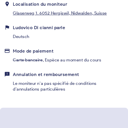
place
Localisation du moniteur
Glaserweg 1. 6052 Hergiswil, Nidwalden, Suisse
flag
Ludovico Di cianni parle
Deutsch
credit_card
Mode de paiement
Carte bancaire
,
Espèce au moment du cours
feedback
Annulation et remboursement
Le moniteur n'a pas spécifié de conditions
d'annulations particulières