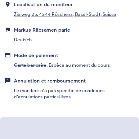
place
Localisation du moniteur
Zielweg 25. 4244 Röschenz, Basel-Stadt, Suisse
flag
Markus Räbsamen parle
Deutsch
credit_card
Mode de paiement
Carte bancaire
,
Espèce au moment du cours
feedback
Annulation et remboursement
Le moniteur n'a pas spécifié de conditions
d'annulations particulières