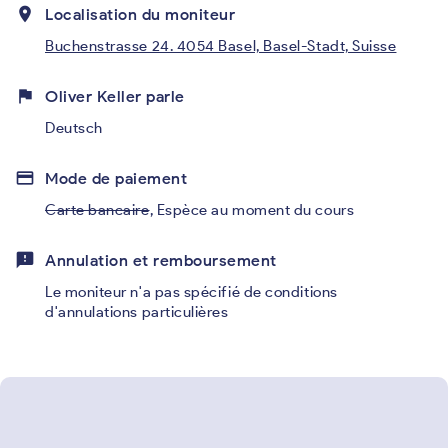
place
Localisation du moniteur
Buchenstrasse 24. 4054 Basel, Basel-Stadt, Suisse
flag
Oliver Keller parle
Deutsch
credit_card
Mode de paiement
Carte bancaire
,
Espèce au moment du cours
feedback
Annulation et remboursement
Le moniteur n'a pas spécifié de conditions
d'annulations particulières