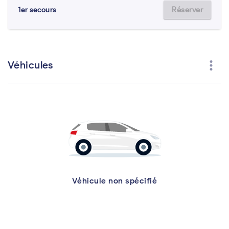
Réserver
1er secours
more_vert
Véhicules
Véhicule non spécifié