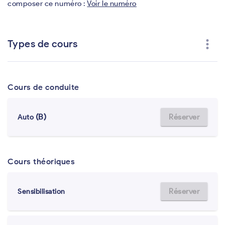
composer ce numéro :
Voir le numéro
more_vert
Types de cours
Cours de conduite
(B)
Réserver
Auto
Cours théoriques
Réserver
Sensibilisation