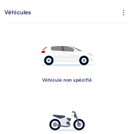
more_vert
Véhicules
Véhicule non spécifié