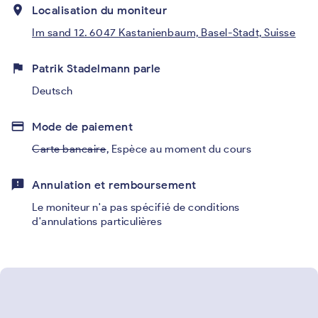
place
Localisation du moniteur
Im sand 12. 6047 Kastanienbaum, Basel-Stadt, Suisse
flag
Patrik Stadelmann parle
Deutsch
credit_card
Mode de paiement
Carte bancaire
,
Espèce au moment du cours
feedback
Annulation et remboursement
Le moniteur n'a pas spécifié de conditions
d'annulations particulières