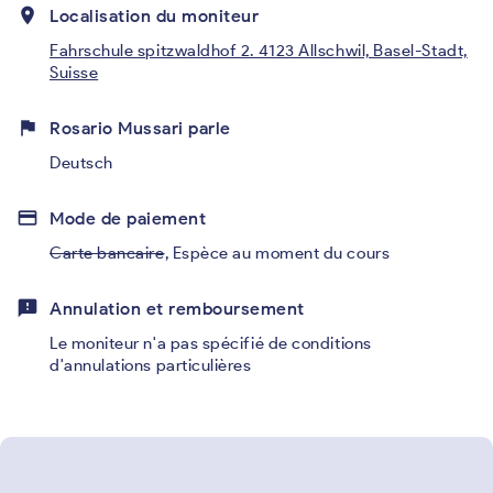
place
Localisation du moniteur
Fahrschule spitzwaldhof 2. 4123 Allschwil, Basel-Stadt,
Suisse
flag
Rosario Mussari parle
Deutsch
credit_card
Mode de paiement
Carte bancaire
,
Espèce au moment du cours
feedback
Annulation et remboursement
Le moniteur n'a pas spécifié de conditions
d'annulations particulières