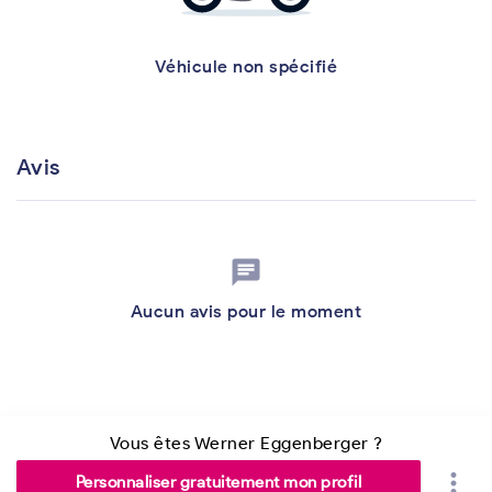
Véhicule non spécifié
Avis
chat
Aucun avis pour le moment
Vous êtes Werner Eggenberger ?
more_vert
Personnaliser gratuitement mon profil