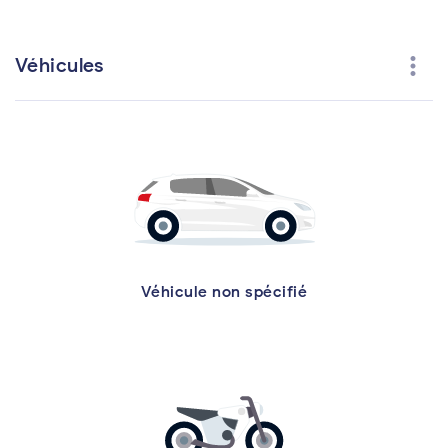
more_vert
Véhicules
Véhicule non spécifié