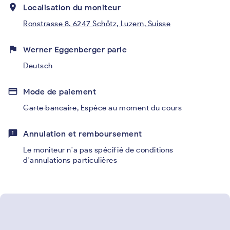
place
Localisation du moniteur
Ronstrasse 8. 6247 Schötz, Luzern, Suisse
flag
Werner Eggenberger parle
Deutsch
credit_card
Mode de paiement
Carte bancaire
,
Espèce au moment du cours
feedback
Annulation et remboursement
Le moniteur n'a pas spécifié de conditions
d'annulations particulières