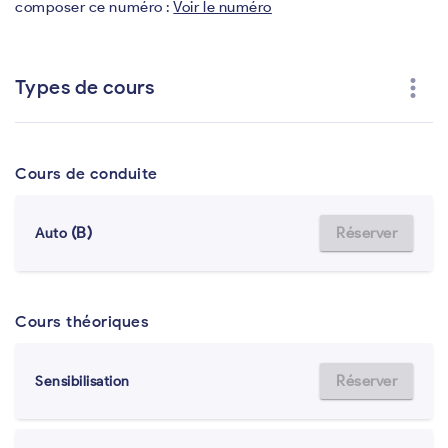
composer ce numéro :
Voir le numéro
more_vert
Types de cours
Cours de conduite
(B)
Réserver
Auto
Cours théoriques
Réserver
Sensibilisation