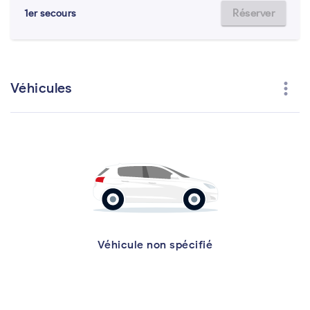
Réserver
1er secours
more_vert
Véhicules
Véhicule non spécifié