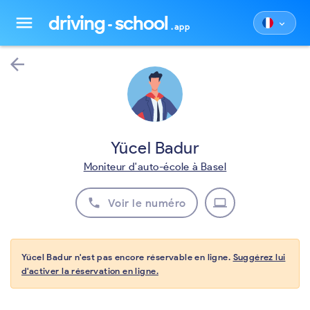
driving
school
menu
keyboard_arrow_down
.app
arrow_back
Yücel Badur
Moniteur d'auto-école à Basel
phone
laptop
Voir le numéro
Yücel Badur n'est pas encore réservable en ligne.
Suggérez lui
d'activer la réservation en ligne.