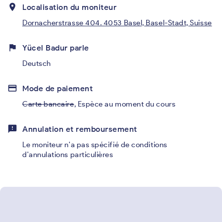
place
Localisation du moniteur
Dornacherstrasse 404. 4053 Basel, Basel-Stadt, Suisse
flag
Yücel Badur parle
Deutsch
credit_card
Mode de paiement
Carte bancaire
,
Espèce au moment du cours
feedback
Annulation et remboursement
Le moniteur n'a pas spécifié de conditions
d'annulations particulières