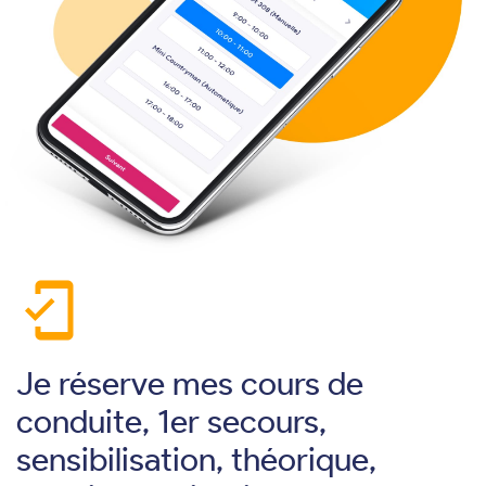
mobile_friendly
Je réserve mes cours de
conduite, 1er secours,
sensibilisation, théorique,