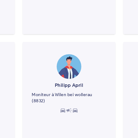
Philipp April
Moniteur à Wilen bei wollerau
(8832)
directions_car
campaign
directions_car