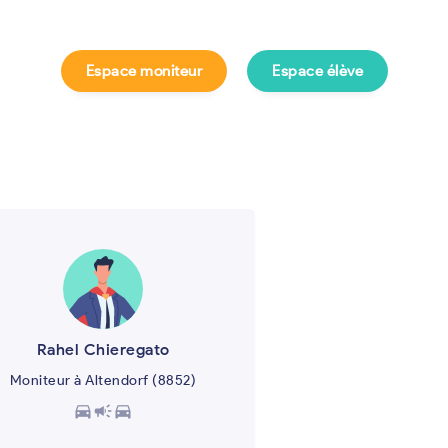
Espace moniteur
Espace élève
e ?
Rahel Chieregato
Moniteur à Altendorf (8852)
directions_car
campaign
directions_car