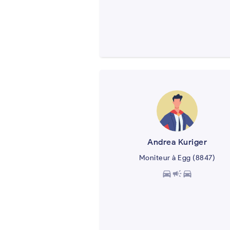
Andrea Kuriger
Moniteur à Egg (8847)
directions_car
campaign
directions_car