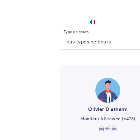
driving
school
keyboard_arrow_down
.app
Type de cours
Tous types de cours
Olivier Diethelm
Moniteur à Seewen (6423)
directions_car
campaign
directions_car