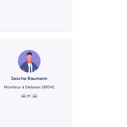
Sascha Baumann
Moniteur à Siebnen (8854)
directions_car
campaign
directions_car