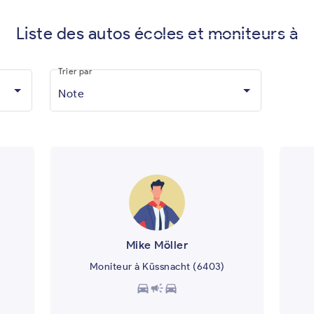
Liste des autos écoles et moniteurs à
Vous êtes moniteur d'auto-écol
Trier par
Note
Mike Möller
Moniteur à Küssnacht (6403)
directions_car
campaign
directions_car