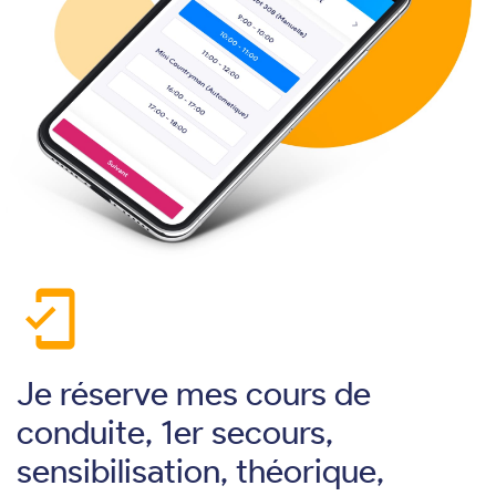
mobile_friendly
Je réserve mes cours de
conduite, 1er secours,
sensibilisation, théorique,