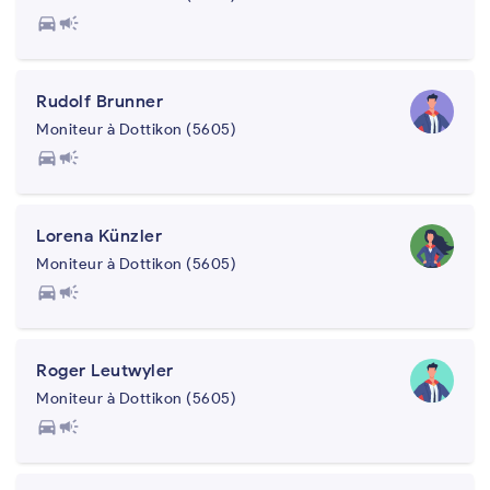
directions_car
campaign
Rudolf Brunner
Moniteur à Dottikon (5605)
directions_car
campaign
Lorena Künzler
Moniteur à Dottikon (5605)
directions_car
campaign
Roger Leutwyler
Moniteur à Dottikon (5605)
directions_car
campaign