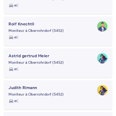
directions_car
campaign
Rolf Knechtli
Moniteur à Oberrohrdorf (5452)
directions_car
campaign
Astrid gertrud Meier
Moniteur à Oberrohrdorf (5452)
directions_car
campaign
Judith Rimann
Moniteur à Oberrohrdorf (5452)
directions_car
campaign