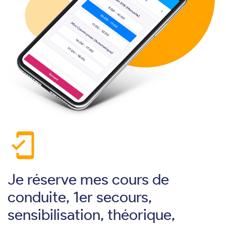
mobile_friendly
Je réserve mes cours de
conduite, 1er secours,
sensibilisation, théorique,