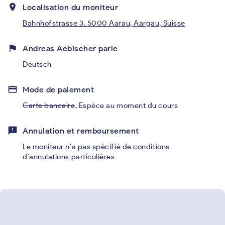
place
Localisation du moniteur
Bahnhofstrasse 3. 5000 Aarau, Aargau, Suisse
flag
Andreas Aebischer parle
Deutsch
credit_card
Mode de paiement
Carte bancaire
,
Espèce au moment du cours
feedback
Annulation et remboursement
Le moniteur n'a pas spécifié de conditions
d'annulations particulières