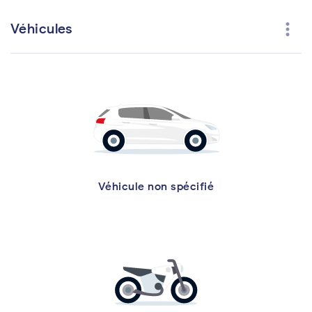
more_vert
Véhicules
Véhicule non spécifié