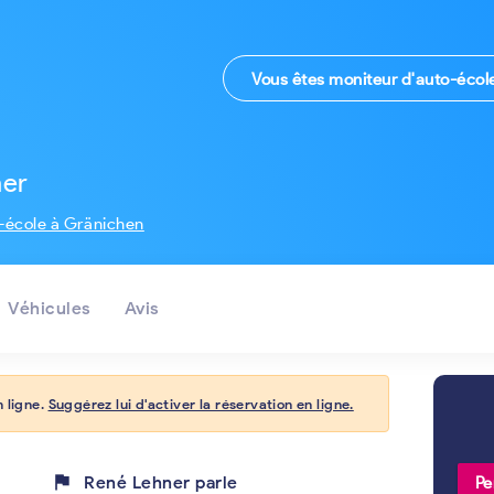
Vous êtes moniteur d'auto-écol
ner
-école à Gränichen
Véhicules
Avis
 ligne.
Suggérez lui d'activer la réservation en ligne.
flag
René Lehner parle
Pe