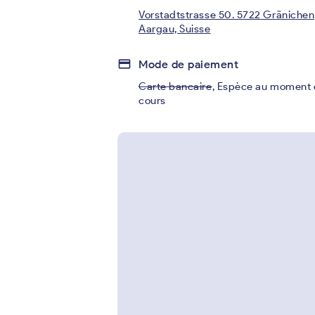
Vorstadtstrasse 50. 5722 Gränichen
Aargau, Suisse
credit_card
Mode de paiement
Carte bancaire
,
Espèce au moment 
cours