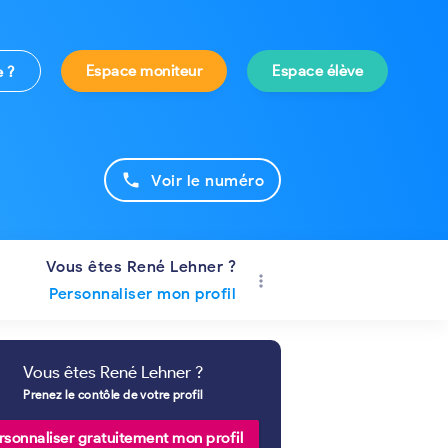
Espace moniteur
Espace élève
e ?
phone
Voir le numéro
Vous êtes René Lehner ?
more_vert
Personnaliser mon profil
Vous êtes René Lehner ?
Prenez le contôle de votre profil
rsonnaliser gratuitement mon profil