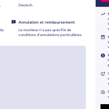
,
Deutsch
trending_up
feedback
Annulation et remboursement
du
Le moniteur n'a pas spécifié de
conditions d'annulations particulières
event_available
paid
more_time
speed