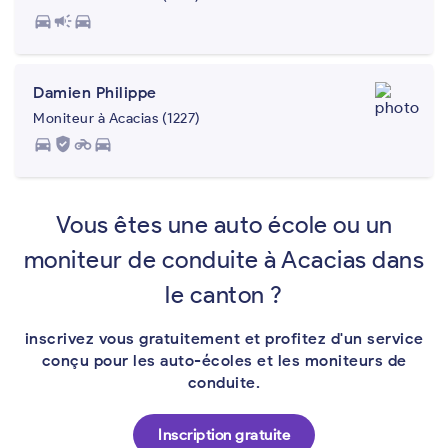
directions_car
campaign
directions_car
Damien Philippe
Moniteur à Acacias (1227)
directions_car
gpp_good
motorcycle
directions_car
Vous êtes une auto école ou un
moniteur de conduite à Acacias dans
le canton ?
inscrivez vous gratuitement et profitez d'un service
conçu pour les auto-écoles et les moniteurs de
conduite.
Inscription gratuite