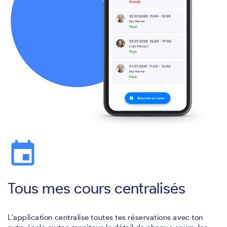
event
Tous mes cours centralisés
L'application centralise toutes tes réservations avec ton