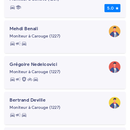
directions_car
school
5.0
star
Mehdi Benali
Moniteur à Carouge (1227)
directions_car
campaign
directions_car
Grégoire Nedelcovici
Moniteur à Carouge (1227)
directions_car
campaign
health_and_safety
motorcycle
directions_car
Bertrand Deville
Moniteur à Carouge (1227)
directions_car
campaign
directions_car