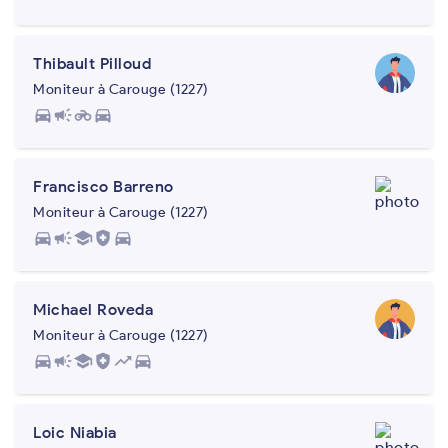
Thibault Pilloud
Moniteur à Carouge (1227)
directions_car
campaign
motorcycle
directions_car
Francisco Barreno
Moniteur à Carouge (1227)
directions_car
campaign
school
health_and_safety
directions_car
Michael Roveda
Moniteur à Carouge (1227)
directions_car
campaign
school
health_and_safety
trending_up
directions_car
Loic Niabia