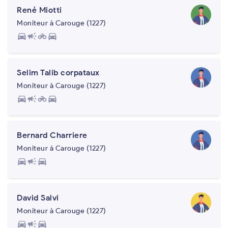
René Miotti
Moniteur à Carouge (1227)
directions_car
campaign
motorcycle
directions_car
Selim Talib corpataux
Moniteur à Carouge (1227)
directions_car
campaign
motorcycle
directions_car
Bernard Charriere
Moniteur à Carouge (1227)
directions_car
campaign
directions_car
David Salvi
Moniteur à Carouge (1227)
directions_car
campaign
directions_car