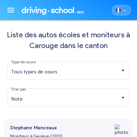
driving
school
menu
keyboard_arrow_down
.app
Liste des autos écoles et moniteurs à
Carouge dans le canton
Type de cours
Tous types de cours
Trier par
Note
Stephane Manceaux
Moniteur à Genève (1201)