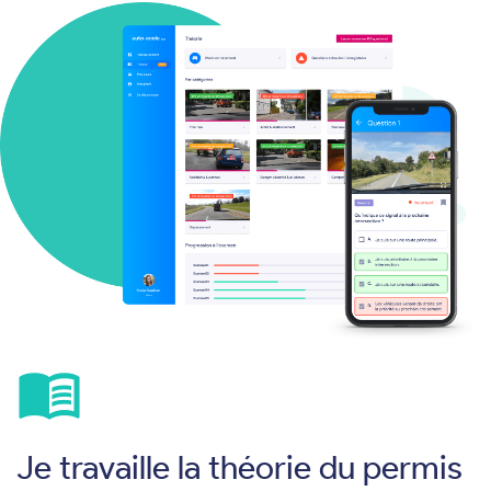
menu_book
Je travaille la théorie du permis