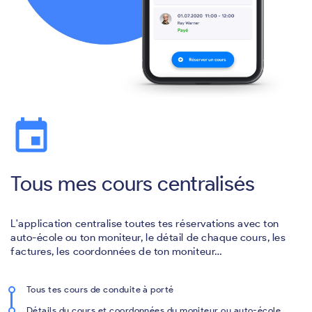
event
Tous mes cours centralisés
L'application centralise toutes tes réservations avec ton
auto-école ou ton moniteur, le détail de chaque cours, les
factures, les coordonnées de ton moniteur…
Tous tes cours de conduite à porté
Détails du cours et coordonnées du moniteur ou auto-école