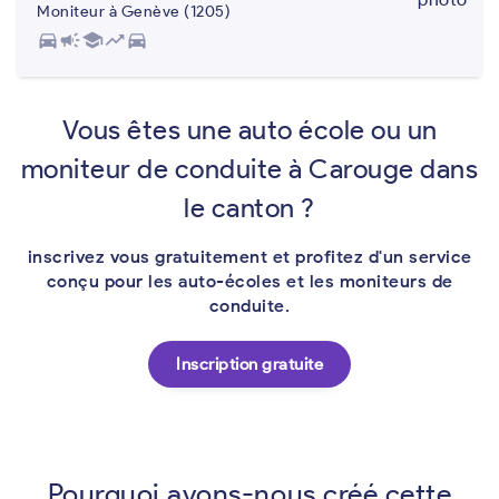
Moniteur à Genève (1205)
directions_car
campaign
school
trending_up
directions_car
Vous êtes une auto école ou un
moniteur de conduite à Carouge dans
le canton ?
inscrivez vous gratuitement et profitez d'un service
conçu pour les auto-écoles et les moniteurs de
conduite.
Inscription gratuite
Pourquoi avons-nous créé cette