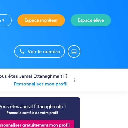
Espace moniteur
Espace élève
e ?
phone
laptop
Voir le numéro
ous êtes Jamal Ettanaghmalti ?
more_vert
Personnaliser mon profil
Vous êtes Jamal Ettanaghmalti ?
Prenez le contôle de votre profil
rsonnaliser gratuitement mon profil