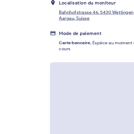
place
Localisation du moniteur
Bahnhofstrasse 46. 5430 Wettingen
Aargau, Suisse
credit_card
Mode de paiement
Carte bancaire
,
Espèce au moment 
cours