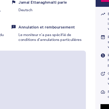
flag
Jamal Ettanaghmalti parle
,
Deutsch
trending_up
feedback
Annulation et remboursement
du
Le moniteur n'a pas spécifié de
event_available
conditions d'annulations particulières
paid
more_time
speed