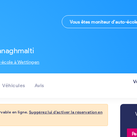
Vous êtes moniteur d'auto-écol
anaghmalti
-école à Wettingen
V
Véhicules
Avis
rvable en ligne.
Suggérez lui d'activer la réservation en
Pe