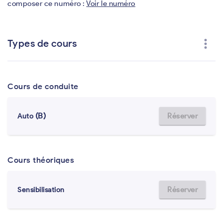
composer ce numéro :
Voir le numéro
more_vert
Types de cours
Cours de conduite
(B)
Réserver
Auto
Cours théoriques
Réserver
Sensibilisation