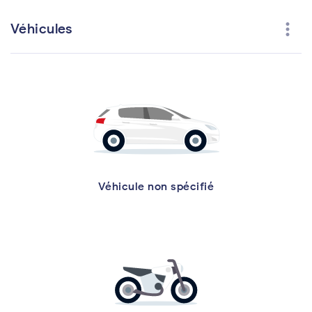
more_vert
Véhicules
Véhicule non spécifié