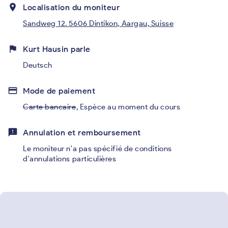
place
Localisation du moniteur
Sandweg 12. 5606 Dintikon, Aargau, Suisse
flag
Kurt Hausin parle
Deutsch
credit_card
Mode de paiement
Carte bancaire
,
Espèce au moment du cours
feedback
Annulation et remboursement
Le moniteur n'a pas spécifié de conditions
d'annulations particulières