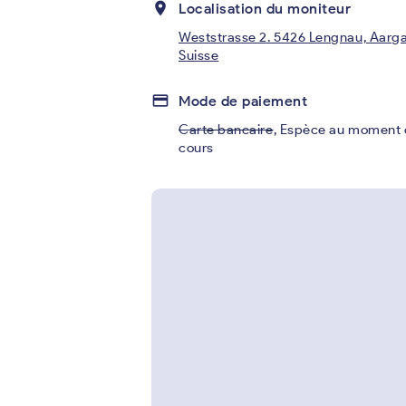
place
Localisation du moniteur
Weststrasse 2. 5426 Lengnau, Aarga
Suisse
credit_card
Mode de paiement
Carte bancaire
,
Espèce au moment 
cours