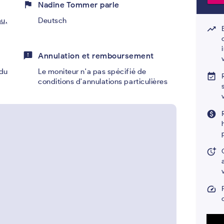
flag
Nadine Tommer parle
u,
Deutsch
trending_up
feedback
Annulation et remboursement
du
Le moniteur n'a pas spécifié de
event_available
conditions d'annulations particulières
paid
more_time
speed