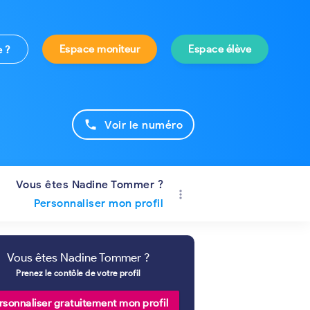
Espace moniteur
Espace élève
e ?
phone
Voir le numéro
Vous êtes Nadine Tommer ?
more_vert
Personnaliser mon profil
Vous êtes Nadine Tommer ?
Prenez le contôle de votre profil
rsonnaliser gratuitement mon profil