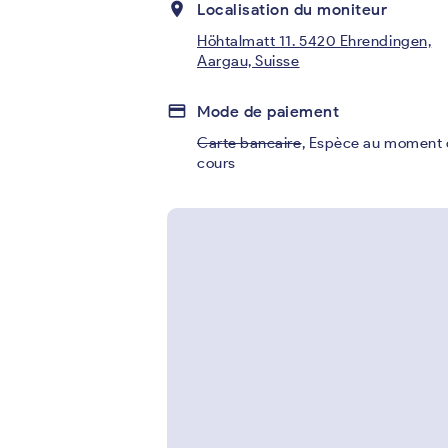
place
Localisation du moniteur
Höhtalmatt 11. 5420 Ehrendingen,
Aargau, Suisse
credit_card
Mode de paiement
Carte bancaire
,
Espèce au moment 
cours