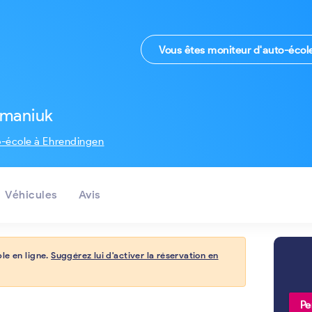
Vous êtes moniteur d'auto-écol
omaniuk
o-école à Ehrendingen
Véhicules
Avis
le en ligne.
Suggérez lui d'activer la réservation en
Pe