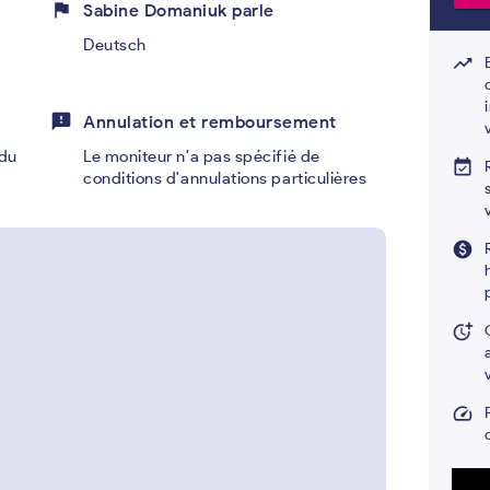
flag
Sabine Domaniuk parle
Deutsch
trending_up
feedback
Annulation et remboursement
du
Le moniteur n'a pas spécifié de
event_available
conditions d'annulations particulières
paid
more_time
speed