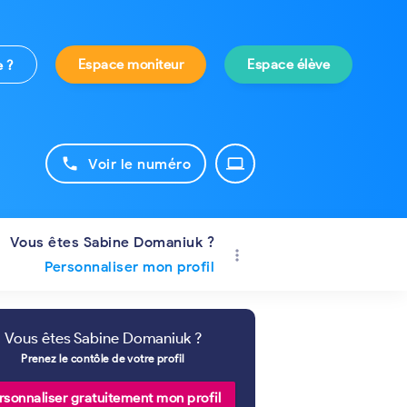
Espace moniteur
Espace élève
e ?
phone
laptop
Voir le numéro
Vous êtes Sabine Domaniuk ?
more_vert
Personnaliser mon profil
Vous êtes Sabine Domaniuk ?
Prenez le contôle de votre profil
rsonnaliser gratuitement mon profil