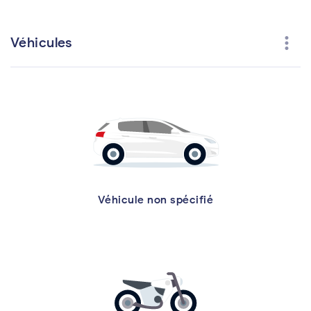
more_vert
Véhicules
Véhicule non spécifié