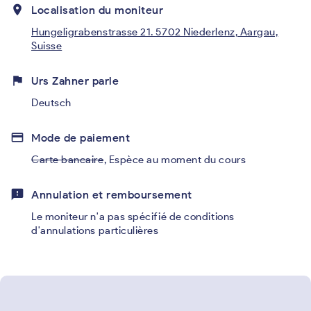
place
Localisation du moniteur
Hungeligrabenstrasse 21. 5702 Niederlenz, Aargau,
Suisse
flag
Urs Zahner parle
Deutsch
credit_card
Mode de paiement
Carte bancaire
,
Espèce au moment du cours
feedback
Annulation et remboursement
Le moniteur n'a pas spécifié de conditions
d'annulations particulières