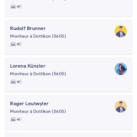
directions_car
campaign
Rudolf Brunner
Moniteur à Dottikon (5605)
directions_car
campaign
Lorena Künzler
Moniteur à Dottikon (5605)
directions_car
campaign
Roger Leutwyler
Moniteur à Dottikon (5605)
directions_car
campaign