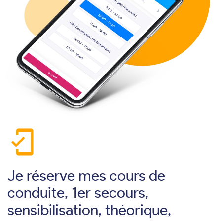
mobile_friendly
Je réserve mes cours de
conduite, 1er secours,
sensibilisation, théorique,