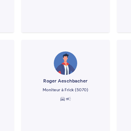
Roger Aeschbacher
Moniteur à Frick (5070)
directions_car
campaign