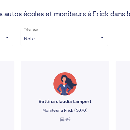
s autos écoles et moniteurs à Frick dans 
Vous êtes moniteur d'auto-écol
Trier par
Note
Bettina claudia Lampert
Moniteur à Frick (5070)
directions_car
campaign