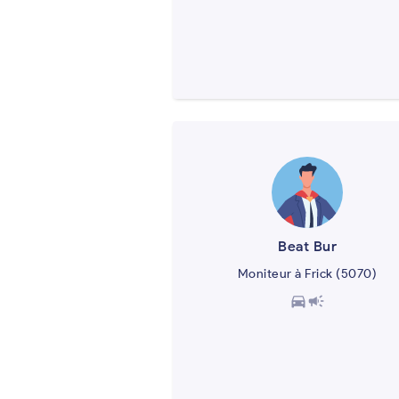
Beat Bur
Moniteur à Frick (5070)
directions_car
campaign