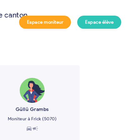
le canton
Espace moniteur
Espace élève
e ?
Güllü Grambs
Moniteur à Frick (5070)
directions_car
campaign