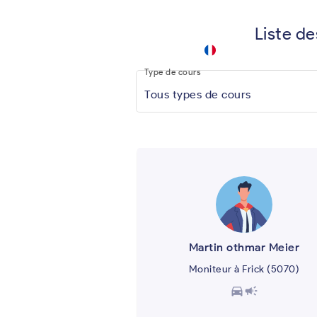
Liste de
driving
school
keyboard_arrow_down
.app
Type de cours
Tous types de cours
Martin othmar Meier
Moniteur à Frick (5070)
directions_car
campaign