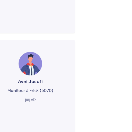
Avni Jusufi
Moniteur à Frick (5070)
directions_car
campaign