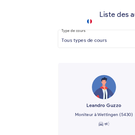
Liste des 
driving
school
keyboard_arrow_down
.app
Type de cours
Tous types de cours
Leandro Guzzo
Moniteur à Wettingen (5430)
directions_car
campaign