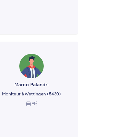
Marco Palandri
Moniteur à Wettingen (5430)
directions_car
campaign