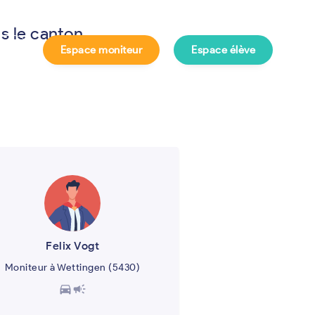
s le canton
Espace moniteur
Espace élève
e ?
Felix Vogt
Moniteur à Wettingen (5430)
directions_car
campaign