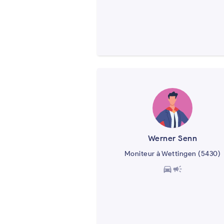
Werner Senn
Moniteur à Wettingen (5430)
directions_car
campaign