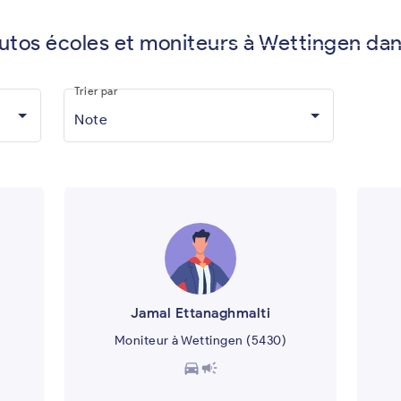
autos écoles et moniteurs à Wettingen dan
Vous êtes moniteur d'auto-écol
Trier par
Note
Jamal Ettanaghmalti
Moniteur à Wettingen (5430)
directions_car
campaign