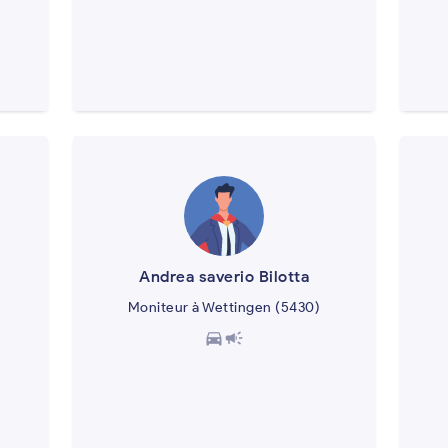
Andrea saverio Bilotta
Moniteur à Wettingen (5430)
directions_car
campaign